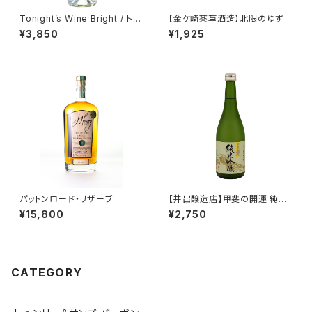
Tonight’s Wine Bright / トゥ
【金ケ崎薬草酒造】北限のゆず
ナイトワイン ブライト
¥3,850
¥1,925
パットンロード・リザーブ
【井出醸造店】甲斐の開運 純米
吟醸
¥15,800
¥2,750
CATEGORY