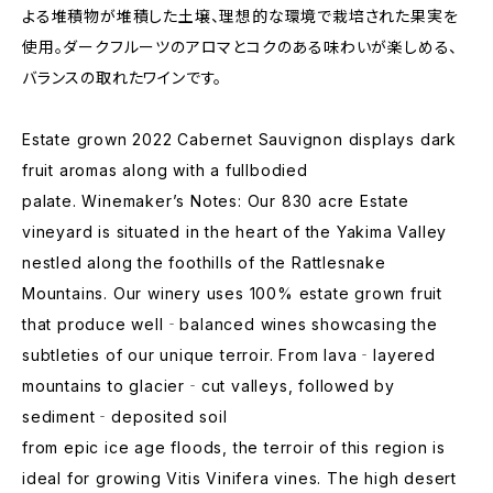
よる堆積物が堆積した土壌、理想的な環境で栽培された果実を
使用。ダークフルーツのアロマとコクのある味わいが楽しめる、
バランスの取れたワインです。
Estate grown 2022 Cabernet Sauvignon displays dark
fruit aromas along with a fullbodied
palate. Winemaker’s Notes: Our 830 acre Estate
vineyard is situated in the heart of the Yakima Valley
nestled along the foothills of the Rattlesnake
Mountains. Our winery uses 100% estate grown fruit
that produce well‐balanced wines showcasing the
subtleties of our unique terroir. From lava‐layered
mountains to glacier‐cut valleys, followed by
sediment‐deposited soil
from epic ice age floods, the terroir of this region is
ideal for growing Vitis Vinifera vines. The high desert